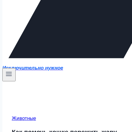
Исключительно нужное
Животные
Как помочь кошке пережить жару