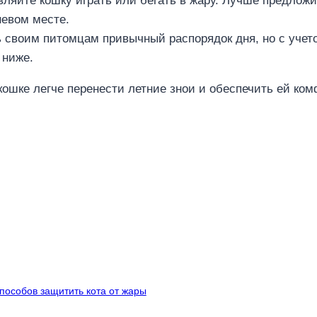
ляйте кошку играть или бегать в жару. Лучше предложит
невом месте.
своим питомцам привычный распорядок дня, но с учето
 ниже.
ошке легче перенести летние знои и обеспечить ей ком
пособов защитить кота от жары