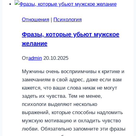
и
что
Отношения
|
Психология
можно
с
Фразы, которые убьют мужское
этим
желание
сделать
От
admin
20.10.2025
Мужчины очень восприимчивы к критике и
замечаниям в свой адрес, даже если вам
кажется, что ваши слова никак не могут
задеть их чувства. Тем не менее,
психологи выделяют несколько
выражений, которые способны надломить
мужскую мотивацию и охладить чувство
любви. Обязательно запомните эти фразы