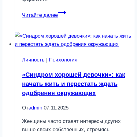
Эмоциональная
Читайте далее
измена:
почему
она
опаснее
физической
Личность
|
Психология
«Синдром хорошей девочки»: как
начать жить и перестать ждать
одобрения окружающих
От
admin
07.11.2025
Женщины часто ставят интересы других
выше своих собственных, стремясь