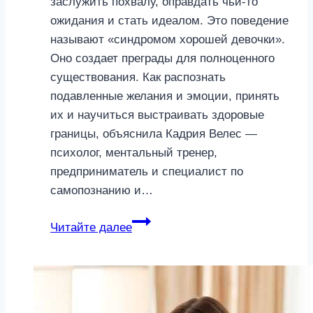
заслужить похвалу, оправдать чьи-то
ожидания и стать идеалом. Это поведение
называют «синдромом хорошей девочки».
Оно создает преграды для полноценного
существования. Как распознать
подавленные желания и эмоции, принять
их и научиться выстраивать здоровые
границы, объяснила Кадрия Велес —
психолог, ментальный тренер,
предприниматель и специалист по
самопознанию и…
«Синдром
Читайте далее
хорошей
девочки»:
как
начать