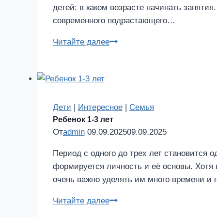
детей: в каком возрасте начинать заняти
современного подрастающего…
Спорт
Читайте далее
для
детей:
в
каком
возрасте
Дети
|
Интересное
|
Семья
Ребенок 1-3 лет
отдавать
От
admin
09.09.2025
09.09.2025
ребенка
в
Период с одного до трех лет становится 
спортивные
формируется личность и её основы. Хотя 
секции
очень важно уделять им много времени и
Ребенок
Читайте далее
1-