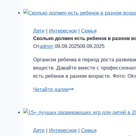
3
лет
Дети
|
Интересное
|
Семья
Сколько должен есть ребенок в разном в
От
admin
09.09.2025
09.09.2025
Организм ребенка в период роста развив
веществ. Давайте вместе с профессионала
есть ребенок в разном возрасте. Фото: Ok
Сколько
Читайте далее
должен
есть
ребенок
в
разном
Дети
|
Интересное
|
Семья