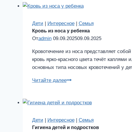
путей
у
детей
Дети
|
Интересное
|
Семья
Кровь из носа у ребенка
От
admin
09.09.2025
09.09.2025
Кровотечение из носа представляет собой
кровь ярко-красного цвета течёт каплями 
основных типа носовых кровотечений у дет
Кровь
Читайте далее
из
носа
у
ребенка
Дети
|
Интересное
|
Семья
Гигиена детей и подростков