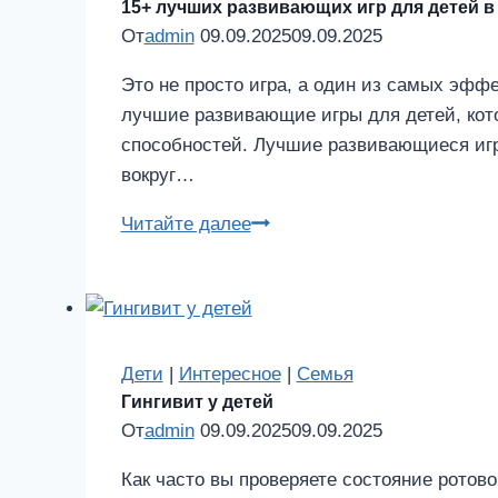
15+ лучших развивающих игр для детей в 
возрасте
От
admin
09.09.2025
09.09.2025
Это не просто игра, а один из самых эф
лучшие развивающие игры для детей, кот
способностей. Лучшие развивающиеся игры
вокруг…
15+
Читайте далее
лучших
развивающих
игр
для
детей
Дети
|
Интересное
|
Семья
Гингивит у детей
в
От
admin
09.09.2025
09.09.2025
2025
году
Как часто вы проверяете состояние ротов