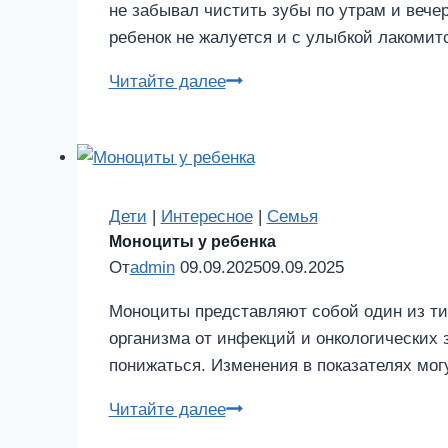
не забывал чистить зубы по утрам и вече
ребенок не жалуется и с улыбкой лакомитс
Гингивит
Читайте далее
у
детей
Дети
|
Интересное
|
Семья
Моноциты у ребенка
От
admin
09.09.2025
09.09.2025
Моноциты представляют собой один из ти
организма от инфекций и онкологических 
понижаться. Изменения в показателях мог
Моноциты
Читайте далее
у