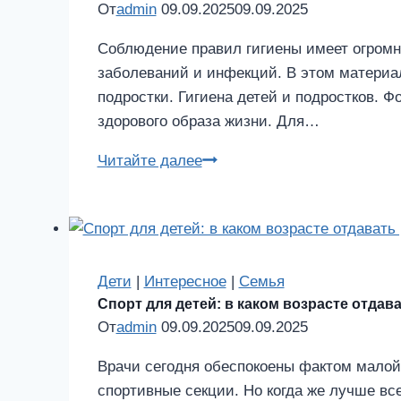
От
admin
09.09.2025
09.09.2025
Соблюдение правил гигиены имеет огромн
заболеваний и инфекций. В этом материа
подростки. Гигиена детей и подростков. Фо
здорового образа жизни. Для…
Гигиена
Читайте далее
детей
и
подростков
Дети
|
Интересное
|
Семья
Спорт для детей: в каком возрасте отдав
От
admin
09.09.2025
09.09.2025
Врачи сегодня обеспокоены фактом малой 
спортивные секции. Но когда же лучше вс