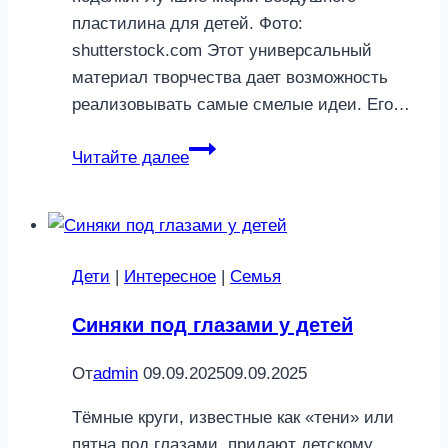
пластилина для детей. Фото:
shutterstock.com Этот универсальный
материал творчества дает возможность
реализовывать самые смелые идеи. Его…
11
Читайте далее
лучших
марок
воздушного
пластилина
Дети
|
Интересное
|
Семья
для
детей
Синяки под глазами у детей
в
2025
От
admin
09.09.2025
09.09.2025
году
Тёмные круги, известные как «тени» или
пятна под глазами, придают детскому