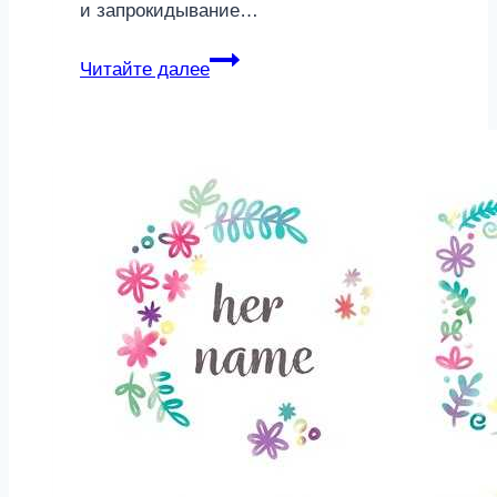
и запрокидывание…
Почему
Читайте далее
ребенок
запрокидывает
голову
назад
и
выгибается