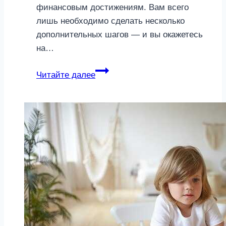
финансовым достижениям. Вам всего
лишь необходимо сделать несколько
дополнительных шагов — и вы окажетесь
на…
Топ−5
Читайте далее
знаков
Зодиака,
которые
могут
разбогатеть
в
марте