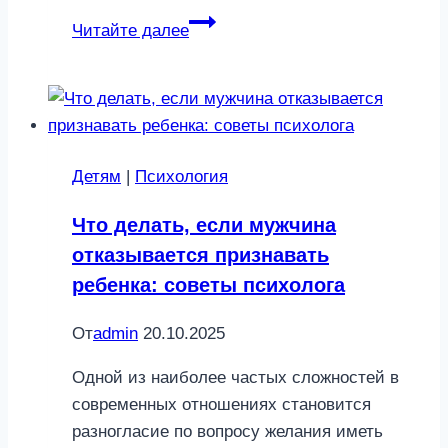
И
Читайте далее
мы
счастливы:
как
не
устать
Детям
|
Психология
друг
от
Что делать, если мужчина
друга
отказывается признавать
за
ребенка: советы психолога
время
самоизоляции
От
admin
20.10.2025
Одной из наиболее частых сложностей в
современных отношениях становится
разногласие по вопросу желания иметь