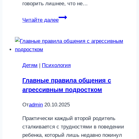
говорить лишнее, что не…
Узнать
Читайте далее
все!
10
нескучных
вопросов
для
Детям
|
Психология
первого
свидания
Главные правила общения с
агрессивным подростком
От
admin
20.10.2025
Практически каждый второй родитель
сталкивается с трудностями в поведении
ребенка, который лишь недавно покинул