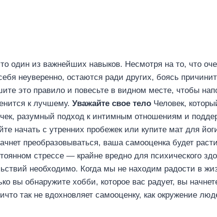
о один из важнейших навыков. Несмотря на то, что оче
 себя неуверенно, остаются ради других, боясь причинит
ите это правило и повесьте в видном месте, чтобы нап
менится к лучшему.
Уважайте свое тело
Человек, который
ивычек, разумный подход к интимным отношениям и подд
йте начать с утренних пробежек или купите мат для йо
начнет преобразовываться, ваша самооценка будет раст
тоянном стрессе — крайне вредно для психического здо
льствий необходимо. Когда мы не находим радости в жи
ько вы обнаружите хобби, которое вас радует, вы начнет
ичто так не вдохновляет самооценку, как окружение лю