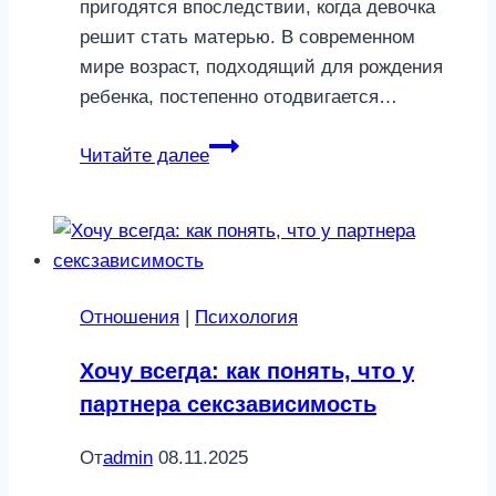
пригодятся впоследствии, когда девочка
решит стать матерью. В современном
мире возраст, подходящий для рождения
ребенка, постепенно отодвигается…
Как
Читайте далее
понять,
что
вы
готовы
стать
Отношения
|
Психология
родителем
Хочу всегда: как понять, что у
партнера сексзависимость
От
admin
08.11.2025