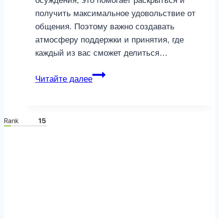
осуждения, это помогает раскрыться и
получить максимальное удовольствие от
общения. Поэтому важно создавать
атмосферу поддержки и принятия, где
каждый из вас сможет делиться…
Тайные
Читайте далее
желания
мужчин
в
постели
которые
они
не
признают