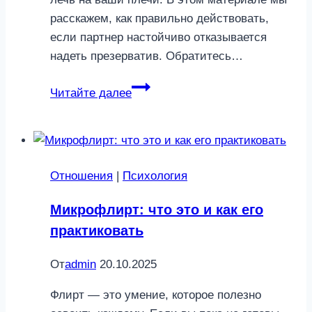
расскажем, как правильно действовать,
если партнер настойчиво отказывается
надеть презерватив. Обратитесь…
Что
Читайте далее
делать,
если
мужчина
резко
Отношения
|
Психология
против
контрацепции:
Микрофлирт: что это и как его
советы
практиковать
психолога
От
admin
20.10.2025
Флирт — это умение, которое полезно