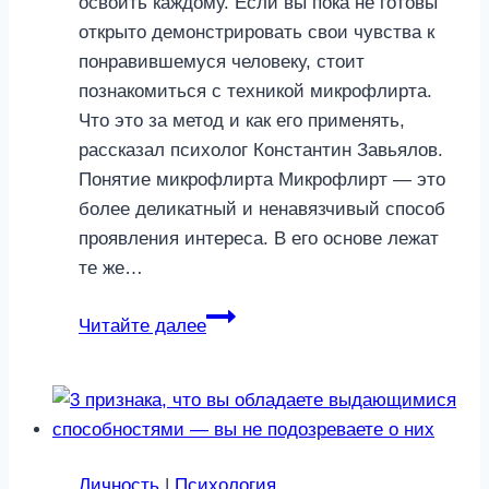
освоить каждому. Если вы пока не готовы
открыто демонстрировать свои чувства к
понравившемуся человеку, стоит
познакомиться с техникой микрофлирта.
Что это за метод и как его применять,
рассказал психолог Константин Завьялов.
Понятие микрофлирта Микрофлирт — это
более деликатный и ненавязчивый способ
проявления интереса. В его основе лежат
те же…
Микрофлирт:
Читайте далее
что
это
и
как
его
Личность
|
Психология