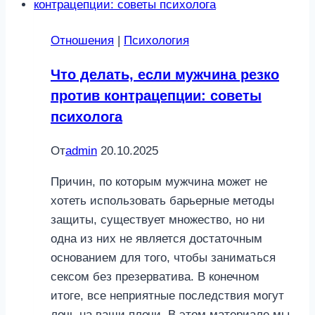
что
у
Отношения
|
Психология
партнера
сексзависимость
Что делать, если мужчина резко
против контрацепции: советы
психолога
От
admin
20.10.2025
Причин, по которым мужчина может не
хотеть использовать барьерные методы
защиты, существует множество, но ни
одна из них не является достаточным
основанием для того, чтобы заниматься
сексом без презерватива. В конечном
итоге, все неприятные последствия могут
лечь на ваши плечи. В этом материале мы