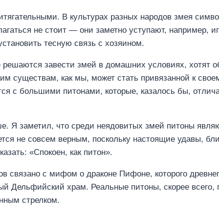
тягательными. В культурах разных народов змея символи
агаться не стоит — они заметно уступают, например, иг
установить тесную связь с хозяином.
е решаются завести змей в домашних условиях, хотят о
ким существам, как мы, может стать привязанной к свое
ся с большими питонами, которые, казалось бы, отлича
ше. Я заметил, что среди неядовитых змей питоны явл
яется не совсем верным, поскольку настоящие удавы, бл
азать: «Спокоен, как питон».
ов связано с мифом о драконе Пифоне, которого древнег
ый Дельфийский храм. Реальные питоны, скорее всего,
енным стрелком.