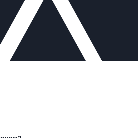
тоном?