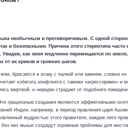
есьма необычным и противоречивым. С одной стор
так и безопасными. Причина этого стереотипа часто 
т. Увидев, как змея медленно перемещается по земле
х от их криков и громких шагов.
вом, бросается в атаку с палкой или камнем, словно их 
очитает избегать конфликта с такими «агрессорами» и м
яясь мертвой, и нередко страдает от подобного поведен
 Эти грациозные создания являются эффективными охот
евней Индии, например, в период правления царя Ашоки
новленный мудростью этого правителя, каждое лето про
— без них мыши создадут огромные проблемы для местн