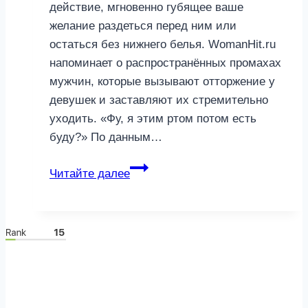
действие, мгновенно губящее ваше
желание раздеться перед ним или
остаться без нижнего белья. WomanHit.ru
напоминает о распространённых промахах
мужчин, которые вызывают отторжение у
девушек и заставляют их стремительно
уходить. «Фу, я этим ртом потом есть
буду?» По данным…
Тормоз,
Читайте далее
или
медленный
газ:
5
привычек
мужчин,
отбивающих