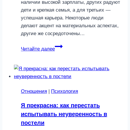
наличии высокой зарплаты, других радуют
дети и крепкая семья, а для третьих —
успешная карьера. Некоторые люди
делают акцент на материальных аспектах,
другие же сосредоточены…
3
Читайте далее
причины,
из-
за
которых
мы
Отношения
|
Психология
не
чувствуем
Я прекрасна: как перестать
себя
испытывать неуверенность в
счастливыми
постели