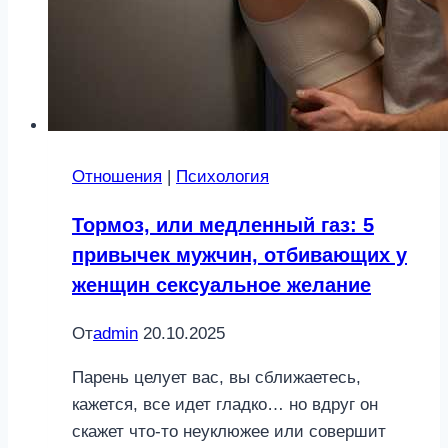
Отношения
|
Психология
Тормоз, или медленный газ: 5
привычек мужчин, отбивающих у
женщин сексуальное желание
От
admin
20.10.2025
Парень целует вас, вы сближаетесь,
кажется, все идет гладко… но вдруг он
скажет что-то неуклюжее или совершит