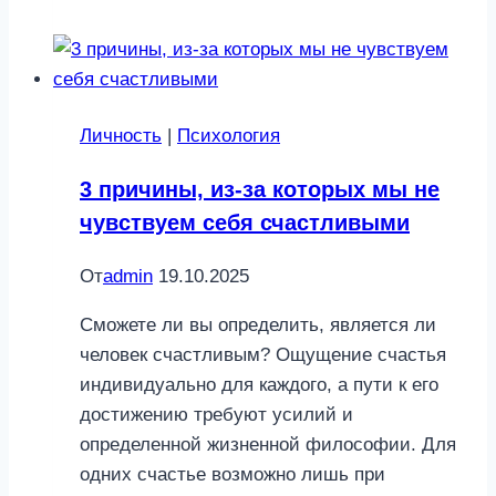
для
свидания,
куда
вас
Личность
|
Психология
не
пригласит
3 причины, из-за которых мы не
мужчина
чувствуем себя счастливыми
с
серьезными
От
admin
19.10.2025
намерениями
Сможете ли вы определить, является ли
человек счастливым? Ощущение счастья
индивидуально для каждого, а пути к его
достижению требуют усилий и
определенной жизненной философии. Для
одних счастье возможно лишь при