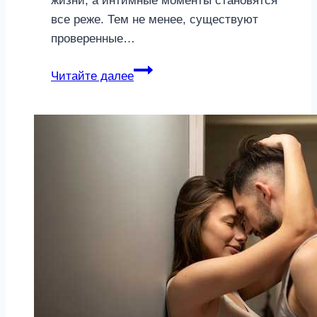
жизни, а интимные моменты становятся
все реже. Тем не менее, существуют
проверенные…
Топ−5
Читайте далее
способов
вернуть
его
желание