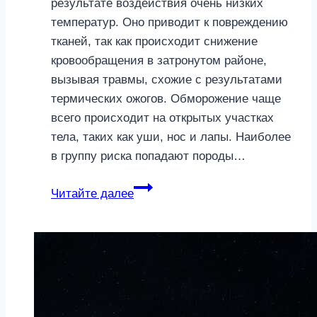
результате воздействия очень низких
температур. Оно приводит к повреждению
тканей, так как происходит снижение
кровообращения в затронутом районе,
вызывая травмы, схожие с результатами
термических ожогов. Обморожение чаще
всего происходит на открытых участках
тела, таких как уши, нос и лапы. Наиболее
в группу риска попадают породы…
Обморожения
Читайте далее
у
собак:
причины,
симптомы
и
лечение