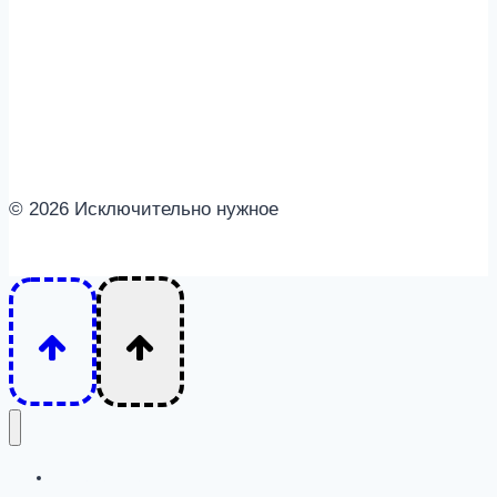
способов
избавиться
от
внутреннего
«критика»
© 2026 Исключительно нужное
Интересное