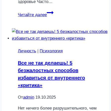
здоровье Часто…
Сексуальное
Читайте далее
затишье:
чем
заняться
в
период
Личность
|
Психология
воздержания
Все не так делаешь! 5
безжалостных способов
избавиться от внутреннего
«критика»
От
admin
19.10.2025
Нет ничего более разрушительного, чем