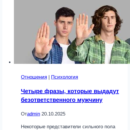
Асмус:
они
не
прошли
проверку
«Текстом»?
Отношения
|
Психология
Четыре фразы, которые выдадут
безответственного мужчину
От
admin
20.10.2025
Некоторые представители сильного пола