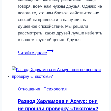
говоря, всем нам нужны друзья. Однако не
всегда те, кто нам близок, действительно
способны привнести в нашу жизнь
душевное спокойствие. Мы решили
рассмотреть, каких друзей лучше избегать
в вашем круге общения. Друзья,…
От
Читайте далее
депрессии
до
алкоголизма:
как
нас
Отношения
|
Психология
могут
разрушать
Развод Харламова и Асмус: они
друзья
не прошли проверку «Текстом»?