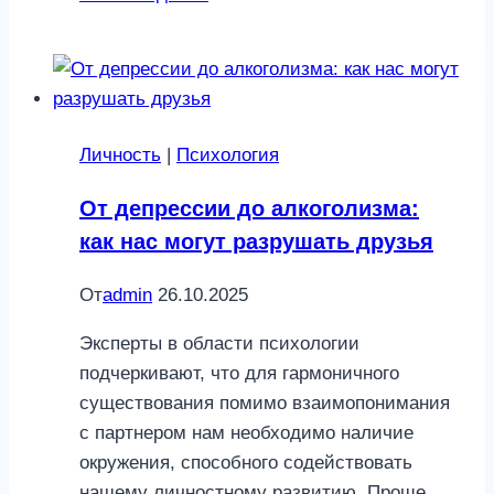
релакс:
4
эффективных
способа
снять
Личность
|
Психология
стресс
От депрессии до алкоголизма:
как нас могут разрушать друзья
От
admin
26.10.2025
Эксперты в области психологии
подчеркивают, что для гармоничного
существования помимо взаимопонимания
с партнером нам необходимо наличие
окружения, способного содействовать
нашему личностному развитию. Проще