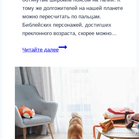
тому же долгожителей на нашей планете
можно пересчитать по пальцам.
Библейских персонажей, достигших
преклонного возраста, скорее можно…
Не
Читайте далее
раздавите
в
лесу
долгожителя
и
чемпиона
по
гиревому
спорту