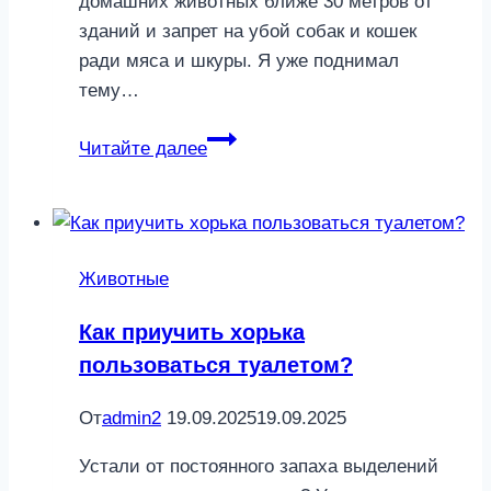
домашних животных ближе 30 метров от
зданий и запрет на убой собак и кошек
ради мяса и шкуры. Я уже поднимал
тему…
О
Читайте далее
содержании
кошек
и
собак
Животные
в
Москве
Как приучить хорька
пользоваться туалетом?
От
admin2
19.09.2025
19.09.2025
Устали от постоянного запаха выделений