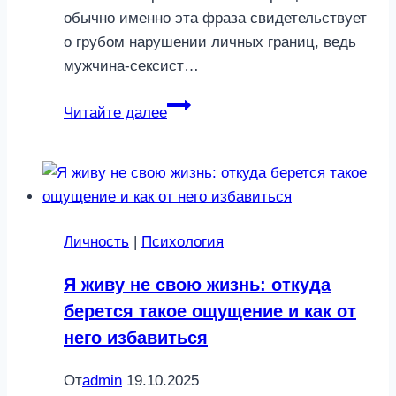
обычно именно эта фраза свидетельствует
о грубом нарушении личных границ, ведь
мужчина-сексист…
«Что
Читайте далее
еще
от
тебя
ждать»:
фразы,
Личность
|
Психология
которые
выдадут
Я живу не свою жизнь: откуда
мужчину-
берется такое ощущение и как от
сексиста
него избавиться
От
admin
19.10.2025