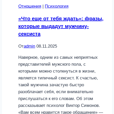
на
Отношения
|
Психология
которые
нужно
«Что еще от тебя ждать»: фразы,
ответить
которые выдадут мужчину-
перед
сексиста
беременностью
От
admin
08.11.2025
Наверное, одним из самых неприятных
представителей мужского пола, с
которыми можно столкнуться в жизни,
является типичный сексист. К счастью,
такой мужчина зачастую быстро
разоблачает себя, если внимательно
прислушаться к его словам. Об этом
рассказывает психолог Виктор Симонов.
«Вам всем нравится такое обращение» —