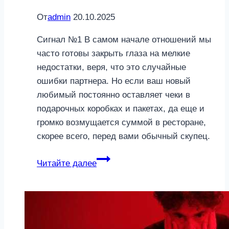
От
admin
20.10.2025
Сигнал №1 В самом начале отношений мы
часто готовы закрыть глаза на мелкие
недостатки, веря, что это случайные
ошибки партнера. Но если ваш новый
любимый постоянно оставляет чеки в
подарочных коробках и пакетах, да еще и
громко возмущается суммой в ресторане,
скорее всего, перед вами обычный скупец.
5
Читайте далее
признаков
того,
что
от
нового