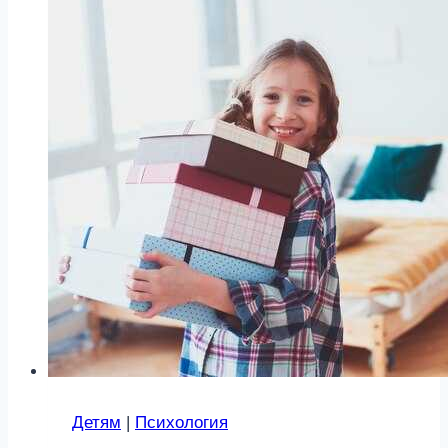
восстановить
силы
за
выходные
Детям
|
Психология