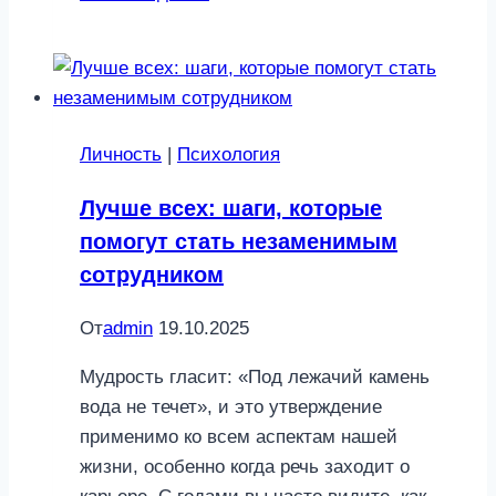
опаздываем:
4
лайфхака,
как
быстро
Личность
|
Психология
собрать
ребенка
Лучше всех: шаги, которые
помогут стать незаменимым
сотрудником
От
admin
19.10.2025
Мудрость гласит: «Под лежачий камень
вода не течет», и это утверждение
применимо ко всем аспектам нашей
жизни, особенно когда речь заходит о