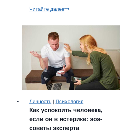
Монастыринг:
Читайте далее
почему
молодые
люди
сбегают
из
города
Личность
|
Психология
Как успокоить человека,
если он в истерике: sos-
советы эксперта