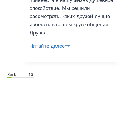
привнести в нашу жизнь душевное
спокойствие. Мы решили
рассмотреть, каких друзей лучше
избегать в вашем круге общения.
Друзья,…
От
Читайте далее
депрессии
до
алкоголизма:
как
нас
могут
разрушать
друзья