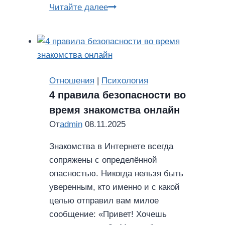
5
Читайте далее
признаков,
что
вы
живете
не
Отношения
|
Психология
своей
4 правила безопасности во
жизнью
время знакомства онлайн
От
admin
08.11.2025
Знакомства в Интернете всегда
сопряжены с определённой
опасностью. Никогда нельзя быть
уверенным, кто именно и с какой
целью отправил вам милое
сообщение: «Привет! Хочешь