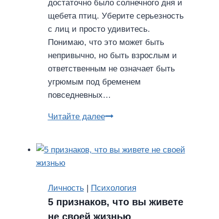
достаточно было солнечного дня и
щебета птиц. Уберите серьезность
с лиц и просто удивитесь.
Понимаю, что это может быть
непривычно, но быть взрослым и
ответственным не означает быть
угрюмым под бременем
повседневных…
6
Читайте далее
простых
правил,
как
выглядеть
моложе
Личность
|
Психология
5 признаков, что вы живете
не своей жизнью