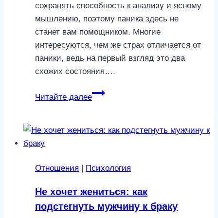
сохранять способность к анализу и ясному
мышлению, поэтому паника здесь не
станет вам помощником. Многие
интересуются, чем же страх отличается от
паники, ведь на первый взгляд это два
схожих состояния….
Советы
Читайте далее
психолога:
как
не
паниковать
во
Отношения
|
Психология
время
военных
Не хочет жениться: как
конфликтов
подстегнуть мужчину к браку