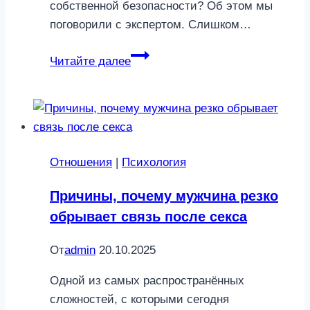
собственной безопасности? Об этом мы
поговорили с экспертом. Слишком…
Как
Читайте далее
понять,
что
мужчина
будет
агрессивен
Отношения
|
Психология
в
постели:
Причины, почему мужчина резко
лайфхаки
обрывает связь после секса
сексолога
От
admin
20.10.2025
Одной из самых распространённых
сложностей, с которыми сегодня