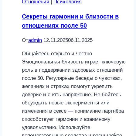
Отношения
|
Психология
после
секса
Секреты гармонии и близости в
отношениях после 50
От
admin
12.11.2025
06.11.2025
Общайтесь открыто и честно
Эмоциональная близость играет ключевую
роль в поддержании здоровых отношений
после 50. Регулярные беседы о чувствах,
желаниях и страхах помогут укрепить
доверие и снять напряжение. Не бойтесь
обсуждать новые эксперименты или
изменения в сексе — понимание партнёра
способствует гармонии и взаимному
удовольствию. Используйте
вспомогательные средства и расширяйте