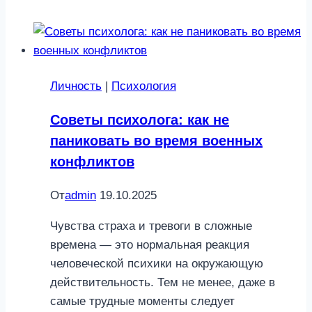
себя:
признаки
того,
что
Личность
|
Психология
ваш
мужчина
Советы психолога: как не
—
паниковать во время военных
плохой
конфликтов
любовник
От
admin
19.10.2025
Чувства страха и тревоги в сложные
времена — это нормальная реакция
человеческой психики на окружающую
действительность. Тем не менее, даже в
самые трудные моменты следует