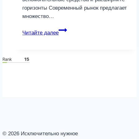
горизонты Современный рынок предлагает
множество…
Секреты
Читайте далее
гармонии
и
близости
в
отношениях
после
50
© 2026 Исключительно нужное