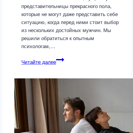
представительницы прекрасного пола,
которые не могут даже представить себе
ситуацию, когда перед ними стоит выбор
из нескольких достойных мужчин. Мы
решили обратиться к опытным
психологам,…
4
Читайте далее
причины,
почему
вы
не
привлекаете
мужчин
—
вы
даже