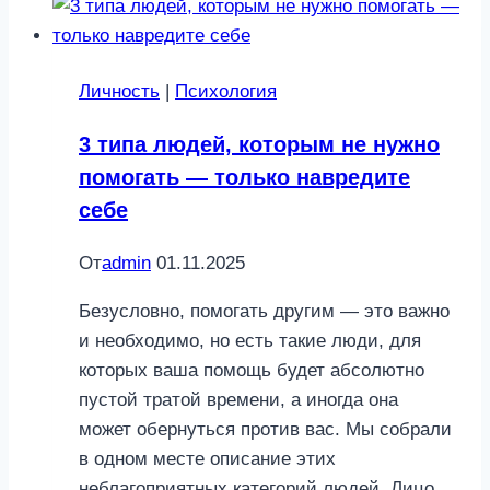
женских
желания
в
Личность
|
Психология
постели,
о
3 типа людей, которым не нужно
которых
помогать — только навредите
она
себе
молчит
—
От
admin
01.11.2025
мужчинам
на
Безусловно, помогать другим — это важно
заметку!
и необходимо, но есть такие люди, для
которых ваша помощь будет абсолютно
пустой тратой времени, а иногда она
может обернуться против вас. Мы собрали
в одном месте описание этих
неблагоприятных категорий людей. Лицо,