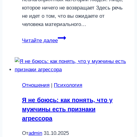
которое ничего не возвращает Здесь речь
не идет о том, что вы ожидаете от
человека материального…
3
Читайте далее
типа
людей,
которым
не
нужно
Отношения
|
Психология
помогать
—
Я не боюсь: как понять, что у
только
мужчины есть признаки
навредите
агрессора
себе
От
admin
31.10.2025