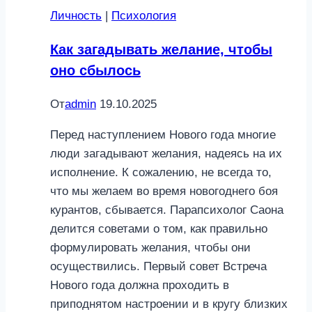
способа
Личность
|
Психология
стать
ближе
Как загадывать желание, чтобы
после
оно сбылось
секса
От
admin
19.10.2025
Перед наступлением Нового года многие
люди загадывают желания, надеясь на их
исполнение. К сожалению, не всегда то,
что мы желаем во время новогоднего боя
курантов, сбывается. Парапсихолог Саона
делится советами о том, как правильно
формулировать желания, чтобы они
осуществились. Первый совет Встреча
Нового года должна проходить в
приподнятом настроении и в кругу близких