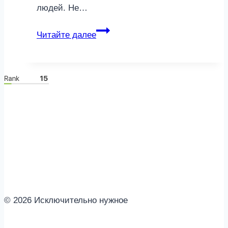
людей. Не…
Как
Читайте далее
загадывать
желание,
чтобы
оно
сбылось
© 2026 Исключительно нужное