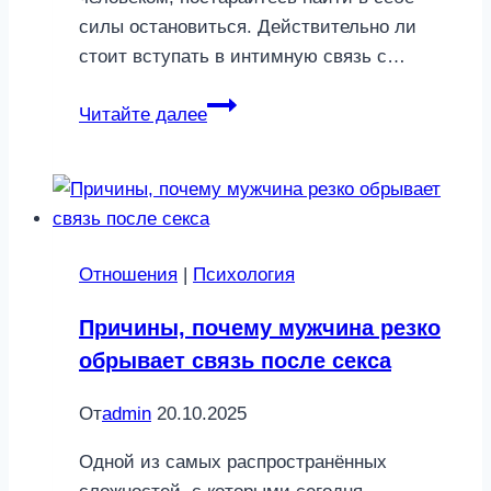
силы остановиться. Действительно ли
стоит вступать в интимную связь с…
5
Читайте далее
проблем,
которые
ждут
вас
после
Отношения
|
Психология
пьяного
секса
Причины, почему мужчина резко
обрывает связь после секса
От
admin
20.10.2025
Одной из самых распространённых