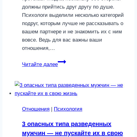
должны прийтись друг другу по душе.
Психологи выделили несколько категорий
подруг, которым лучше не рассказывать о
вашем партнере и не знакомить их с ним
вовсе. Ведь для вас важны ваши
отношения,…
3
Читайте далее
вида
подруг,
которых
не
стоит
Отношения
|
Психология
знакомить
со
3 опасных типа разведенных
своим
мужчин — не пускайте их в свою
мужчиной