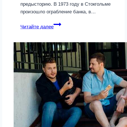
предысторию. В 1973 году в Стокгольме
произошло ограбление банка, в…
Психические
Читайте далее
расстройства,
названные
в
честь
городов