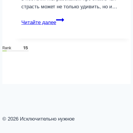
страсть может не только удивить, но и…
Лед
Читайте далее
и
пламя:
самые
опасные
мужчины
в
постели
по
знаку
Зодиака
© 2026 Исключительно нужное