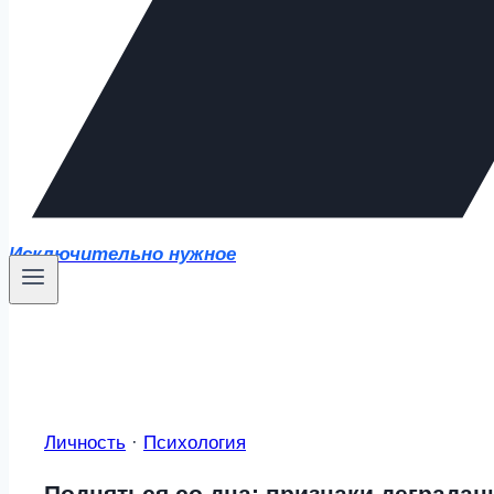
Исключительно нужное
Личность
·
Психология
Подняться со дна: признаки деградац