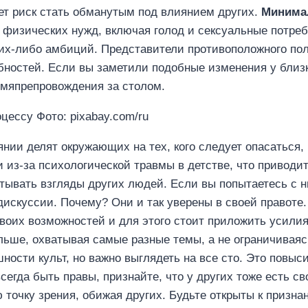
ет риск стать обманутым под влиянием других.
Минима
я физических нужд, включая голод и сексуальные потреб
их-либо амбиций. Представители противоположного пол
бностей. Если вы заметили подобные изменения у близ
емяпрепровождения за столом.
ессу Фото: pixabay.com/ru
нии делят окружающих на тех, кого следует опасаться, 
и из-за психологической травмы в детстве, что приводи
ывать взгляды других людей. Если вы попытаетесь с н
 дискуссии. Почему? Они и так уверены в своей правоте
воих возможностей и для этого стоит приложить усилия
ольше, охватывая самые разные темы, а не ограничиваяс
шности культ, но важно выглядеть на все сто. Это повы
сегда быть правы, признайте, что у других тоже есть св
ою точку зрения, обижая других. Будьте открыты к приз