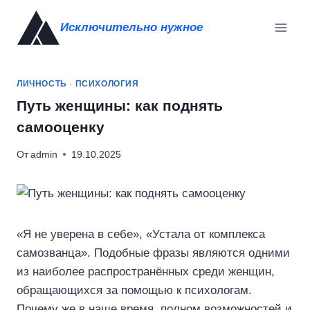
Перейти
Исключительно нужное
к
содержимому
ЛИЧНОСТЬ
·
ПСИХОЛОГИЯ
Путь женщины: как поднять
самооценку
От
admin
19.10.2025
«Я не уверена в себе», «Устала от комплекса
самозванца». Подобные фразы являются одними
из наиболее распространённых среди женщин,
обращающихся за помощью к психологам.
Почему же в наше время, полном возможностей и