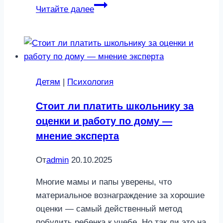
Мысль
Читайте далее
материальна:
как
исполнять
собственные
желания
Детям
|
Психология
Стоит ли платить школьнику за
оценки и работу по дому —
мнение эксперта
От
admin
20.10.2025
Многие мамы и папы уверены, что
материальное вознаграждение за хорошие
оценки — самый действенный метод
побудить ребенка к учебе. Но так ли это на