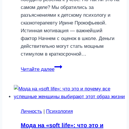
самом деле? Мы обратились за
разъяснениями к детскому психологу и
сказкотерапевту Ирине Прокофьевой.
Истинная мотивация — важнейший
фактор Начнем с оценок в школе. Деньги
действительно могут стать мощным
стимулом в краткосрочной…
Стоит
Читайте далее
ли
платить
школьнику
за
оценки
Личность
|
Психология
и
работу
Мода на «soft life»: что это и
по