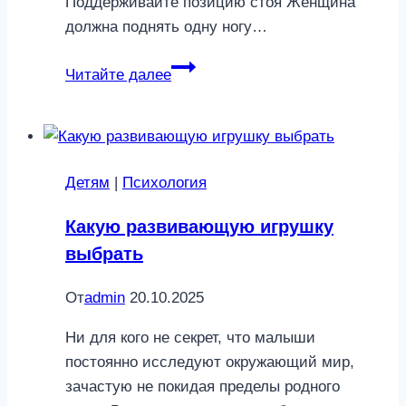
Поддерживайте позицию стоя Женщина
должна поднять одну ногу…
Повышенная
Читайте далее
влажность:
выбираем
лучшую
позу
Детям
|
Психология
для
секса
Какую развивающую игрушку
в
выбрать
душе
От
admin
20.10.2025
Ни для кого не секрет, что малыши
постоянно исследуют окружающий мир,
зачастую не покидая пределы родного