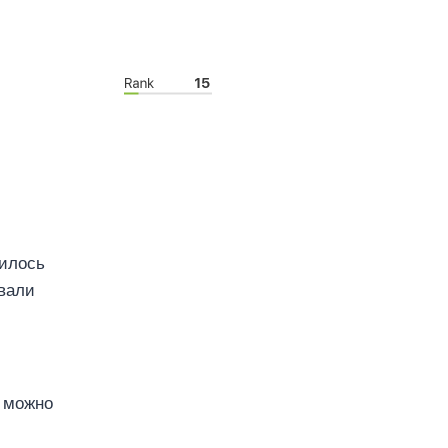
вилось
овали
к можно