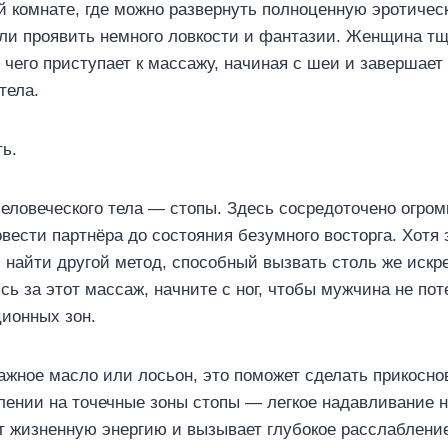
й комнате, где можно развернуть полноценную эротичес
если проявить немного ловкости и фантазии. Женщина т
чего приступает к массажу, начиная с шеи и завершает 
тела.
ь.
еловеческого тела — стопы. Здесь сосредоточено огром
вести партнёра до состояния безумного восторга. Хотя 
 найти другой метод, способный вызвать столь же искр
ь за этот массаж, начните с ног, чтобы мужчина не пот
ционных зон.
жное масло или лосьон, это поможет сделать прикосно
лении на точечные зоны стопы — легкое надавливание 
 жизненную энергию и вызывает глубокое расслаблени