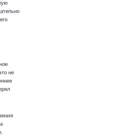
кую
щательно
его
ное
это не
еннее
ерял
вения
на
е.