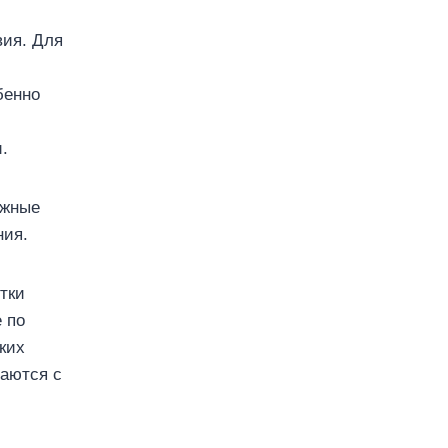
вия. Для
бенно
.
ежные
ния.
тки
 по
ких
таются с