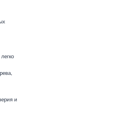
ых
 легко
рева,
верия и