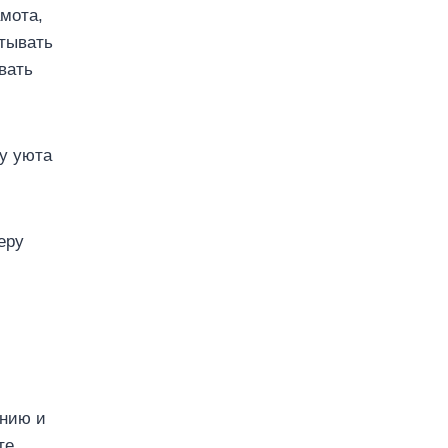
мота,
тывать
вать
у уюта
ению и
те