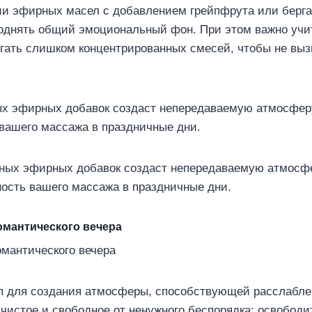
и эфирных масел с добавлением грейпфрута или берга
поднять общий эмоциональный фон. При этом важно учи
гать слишком концентрированных смесей, чтобы не выз
ых эфирных добавок создаст непередаваемую атмосфер
вашего массажа в праздничные дни.
омантического вечера
ап для создания атмосферы, способствующей расслабл
чистое и свободное от ненужного беспорядка: освободи