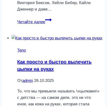
Виктория Бекхэм, Хейли Бибер, Кайли
Дженнер и даже…
Маникюр
Читайте далее
жены
миллионера:
повторяем
главный
Тело
нейл-
тренд
Как просто и быстро вылечить
этой
цыпки на руках
весны
От
admin
26.10.2025
То, что мы привыкли называть \»цыпками\»
с детства — на самом деле, это не что
иное, как кожа на руках, которая стала