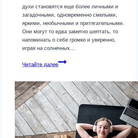
духи становятся еще более личными и
загадочными, одновременно смелыми,
яркими, необычными и притягательными.
Они могут то едва заметно шептать, то
напоминать о себе громко и уверенно,
играя на солнечных…
Полынь
Читайте далее
и
зеленое
яблоко:
какие
еще
ароматы
в
тренде
этой