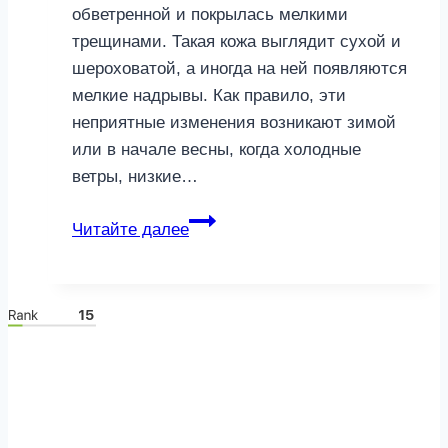
обветренной и покрылась мелкими
трещинами. Такая кожа выглядит сухой и
шероховатой, а иногда на ней появляются
мелкие надрывы. Как правило, эти
неприятные изменения возникают зимой
или в начале весны, когда холодные
ветры, низкие…
Как
Читайте далее
просто
и
быстро
вылечить
цыпки
на
руках