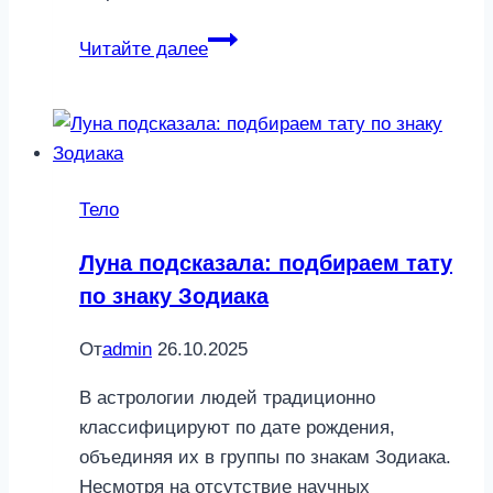
Энергия
Читайте далее
на
весь
день:
как
начать
Тело
утренние
тренировки
Луна подсказала: подбираем тату
и
по знаку Зодиака
не
бросить
От
admin
26.10.2025
их
В астрологии людей традиционно
классифицируют по дате рождения,
объединяя их в группы по знакам Зодиака.
Несмотря на отсутствие научных