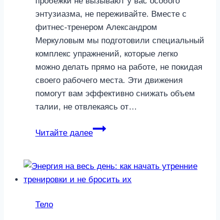
пробежки не вызывают у вас особого
энтузиазма, не переживайте. Вместе с
фитнес-тренером Александром
Меркуловым мы подготовили специальный
комплекс упражнений, которые легко
можно делать прямо на работе, не покидая
своего рабочего места. Эти движения
помогут вам эффективно снижать объем
талии, не отвлекаясь от…
Упражнения
Читайте далее
для
тонкой
талии,
которые
вы
Тело
можете