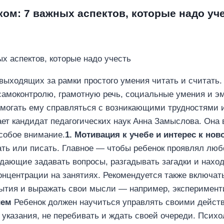
ком: 7 важных аспектов, которые надо уч
 выходящих за рамки простого умения читать и считать.
 самоконтролю, грамотную речь, социальные умения и 
омогать ему справляться с возникающими трудностями
ает кандидат педагогических наук Анна Замыслова. Она
собое внимание.
1. Мотивация к учебе и интерес к нов
тать или писать. Главное — чтобы ребенок проявлял люб
ждающие задавать вопросы, разгадывать загадки и нахо
онцентрации на занятиях. Рекомендуется также включат
ытия и выражать свои мысли — например, эксперименти
ием
Ребенок должен научиться управлять своими действ
 указания, не перебивать и ждать своей очереди. Пси