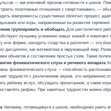
льсов — как ключевой признак готовности к школе. Пом
строить позитивные отношения с сверстниками», — объ
ходить компромиссы существенно облегчит процесс ада
 дыхания или игры, направленные на развитие терпения 
мение группировать и обобщать
Для шестилетнего реб
обствуют лучшему усвоению новых знаний и помогают п
ту или форме, находить сходства и различия — это баз
их дисциплин, как математика и окружающий мир. Разв
овка объектов и составление простых схем. Также поле
звитие фонематического слуха и речевого аппарата
Хо
вень фонематического слуха — способность распознава
ет трудности с различением звуков, это непременно от
ть ребенку вслух, обсуждать прочитанное, а также игр
составлять рифмы. При заметных трудностях можно обр
ям
Человеку, готовящемуся к школе, необходимо уметь 