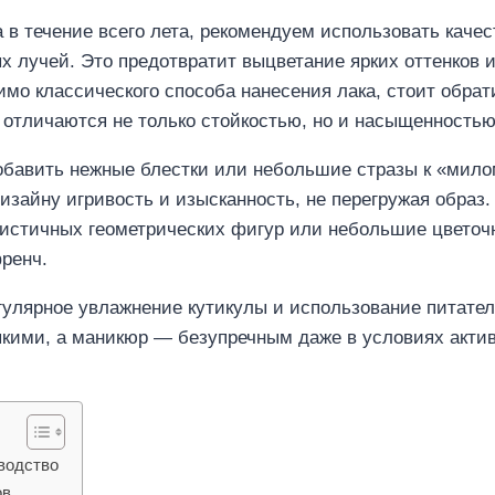
 в течение всего лета, рекомендуем использовать каче
х лучей. Это предотвратит выцветание ярких оттенков 
мо классического способа нанесения лака, стоит обрат
 отличаются не только стойкостью, но и насыщенностью
 добавить нежные блестки или небольшие стразы к «мил
зайну игривость и изысканность, не перегружая образ.
листичных геометрических фигур или небольшие цветоч
ренч.
егулярное увлажнение кутикулы и использование питате
пкими, а маникюр — безупречным даже в условиях акти
оводство
ов