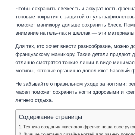
Чтобы сохранить свежесть и аккуратность френча
топовые покрытия с защитой от ультрафиолетовы
поможет маникюру дольше сохранить блеск. Поми
внимание на гель-лак и шеллак — эти материалы
Для тех, кто хочет внести разнообразие, можно
французскому маникюру. Такие детали придают ди
отлично смотрятся тонкие линии в виде минима
мотивы, которые органично дополняют базовый ф
Не забывайте о правильном уходе за ногтями: р
масел поможет сохранить ногти здоровыми и кре
летнего отдыха.
Содержание страницы
Техника создания «кислого» френча: пошаговое рук
Лучшие сочетания дизайна ногтей для разных повод