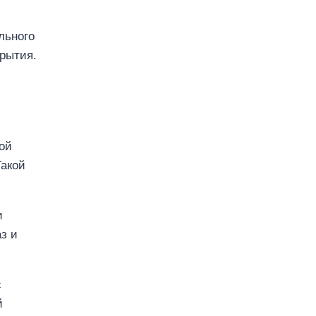
льного
крытия.
ой
Такой
и
з и
с
й