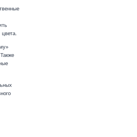
ственные
и
ить
 цвета.
ому»
 Также
ные
льных
вного