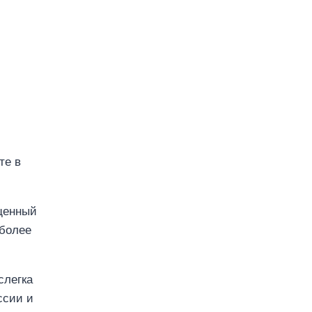
те в
щенный
 более
слегка
ссии и