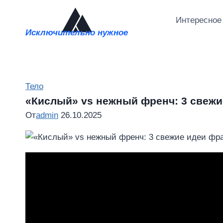
Перейти
к
Интересное
Исключительно нужное
содержимому
Тело
«Кислый» vs нежный френч: 3 свежи
От
admin
26.10.2025