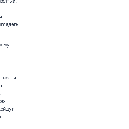
желтый,
и
ыглядеть
шему
стности
о
,
ках
дойдут
т