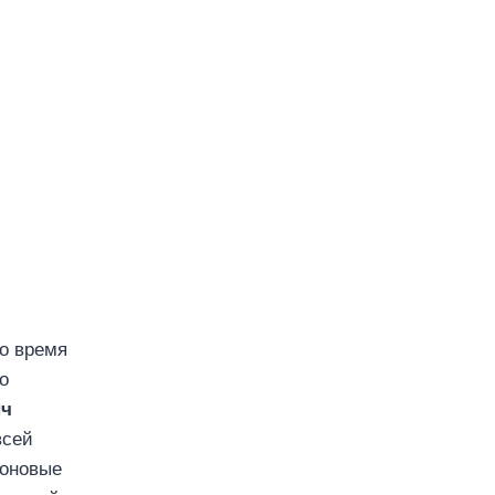
во время
о
нч
всей
еоновые