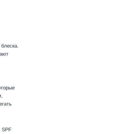
 блеска.
тают
оторые
м,
егать
с SPF