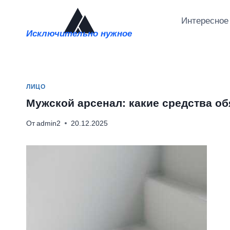
Перейти
к
Интересное
Исключительно нужное
содержимому
ЛИЦО
Мужской арсенал: какие средства о
От
admin2
20.12.2025