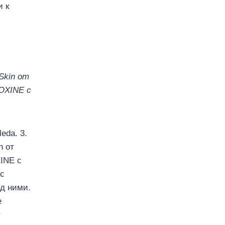
и к
.
Skin от
ROXINE с