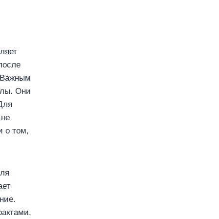
вляет
после
. Важным
улы. Они
Для
 не
 о том,
для
ает
ние.
рактами,