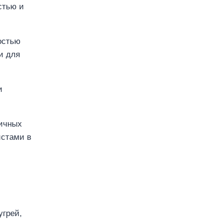
стью и
остью
и для
и
личных
истами в
угрей,