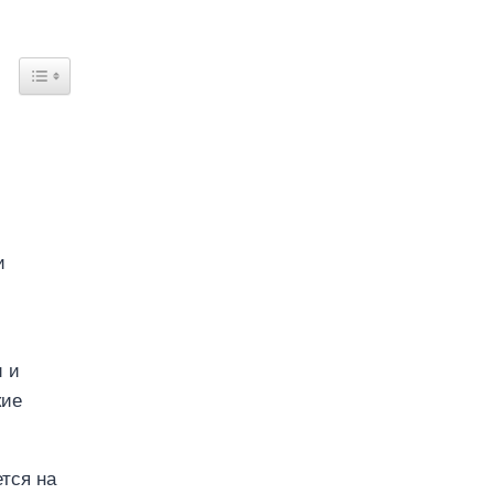
и
и и
кие
тся на