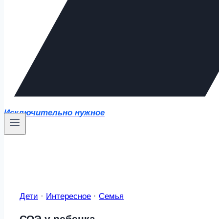
Исключительно нужное
Дети
·
Интересное
·
Семья
СОЭ у ребенка