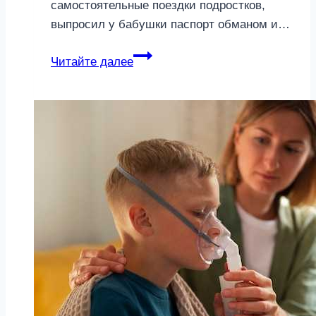
самостоятельные поездки подростков,
выпросил у бабушки паспорт обманом и…
Как
Читайте далее
подготовить
ребенка
к
поездке
в
лагерь