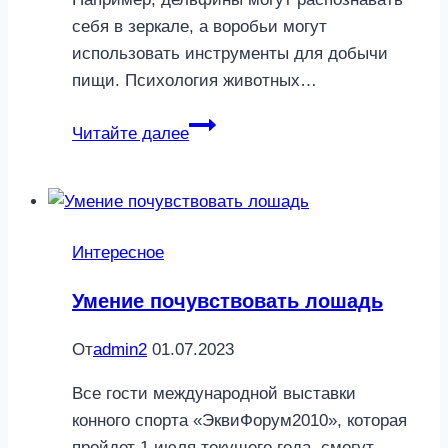
себя в зеркале, а воробьи могут
использовать инструменты для добычи
пищи. Психология животных…
Зоосфера
Читайте далее
»
Интересное
»
Феномены
Интересное
и
тайны
Умение почувствовать лошадь
От
admin2
01.07.2023
Все гости международной выставки
конного спорта «ЭквиФорум2010», которая
пройдет 1 июля текущего года, смогут