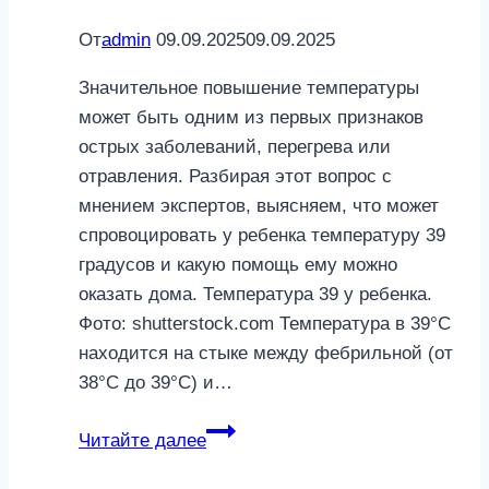
От
admin
09.09.2025
09.09.2025
Значительное повышение температуры
может быть одним из первых признаков
острых заболеваний, перегрева или
отравления. Разбирая этот вопрос с
мнением экспертов, выясняем, что может
спровоцировать у ребенка температуру 39
градусов и какую помощь ему можно
оказать дома. Температура 39 у ребенка.
Фото: shutterstock.com Температура в 39°С
находится на стыке между фебрильной (от
38°С до 39°С) и…
Температура
Читайте далее
39
у