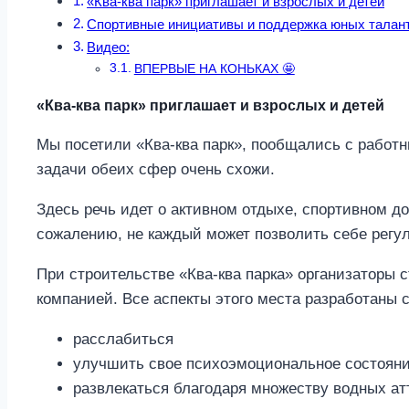
«Ква-ква парк» приглашает и взрослых и детей
Спортивные инициативы и поддержка юных талан
Видео:
ВПЕРВЫЕ НА КОНЬКАХ 🤩
«Ква-ква парк» приглашает и взрослых и детей
Мы посетили «Ква-ква парк», пообщались с работн
задачи обеих сфер очень схожи.
Здесь речь идет о активном отдыхе, спортивном до
сожалению, не каждый может позволить себе регул
При строительстве «Ква-ква парка» организаторы
компанией. Все аспекты этого места разработаны с
расслабиться
улучшить свое психоэмоциональное состояние
развлекаться благодаря множеству водных ат