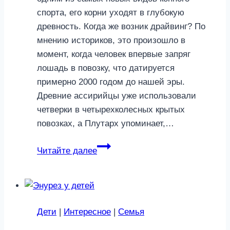
спорта, его корни уходят в глубокую
древность. Когда же возник драйвинг? По
мнению историков, это произошло в
момент, когда человек впервые запряг
лошадь в повозку, что датируется
примерно 2000 годом до нашей эры.
Древние ассирийцы уже использовали
четверки в четырехколесных крытых
повозках, а Плутарх упоминает,…
Драйвинг:
Читайте далее
Спорт,
пришедший
из
глубины
Дети
|
Интересное
|
Семья
веков