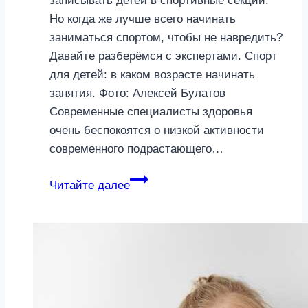
записывать детей в спортивные секции.
Но когда же лучше всего начинать
заниматься спортом, чтобы не навредить?
Давайте разберёмся с экспертами. Спорт
для детей: в каком возрасте начинать
занятия. Фото: Алексей Булатов
Современные специалисты здоровья
очень беспокоятся о низкой активности
современного подрастающего…
Спорт
Читайте далее
для
детей:
в
каком
возрасте
отдавать