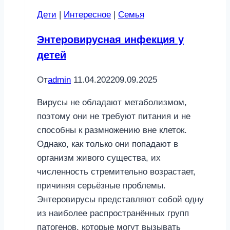
ребенка
Дети
|
Интересное
|
Семья
болит
зуб
Энтеровирусная инфекция у
детей
От
admin
11.04.2022
09.09.2025
Вирусы не обладают метаболизмом,
поэтому они не требуют питания и не
способны к размножению вне клеток.
Однако, как только они попадают в
организм живого существа, их
численность стремительно возрастает,
причиняя серьёзные проблемы.
Энтеровирусы представляют собой одну
из наиболее распространённых групп
патогенов, которые могут вызывать