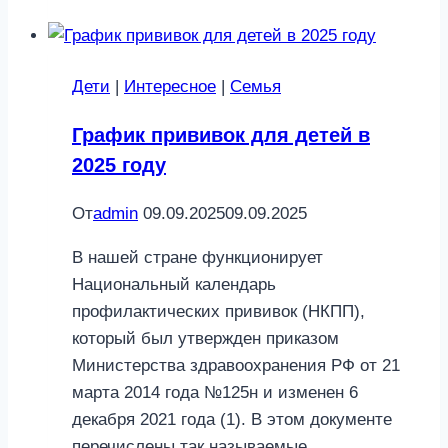
моче
у
ребенка
Дети
|
Интересное
|
Семья
График прививок для детей в
2025 году
От
admin
09.09.2025
09.09.2025
В нашей стране функционирует
Национальный календарь
профилактических прививок (НКПП),
который был утвержден приказом
Министерства здравоохранения РФ от 21
марта 2014 года №125н и изменен 6
декабря 2021 года (1). В этом документе
перечислены так называемые