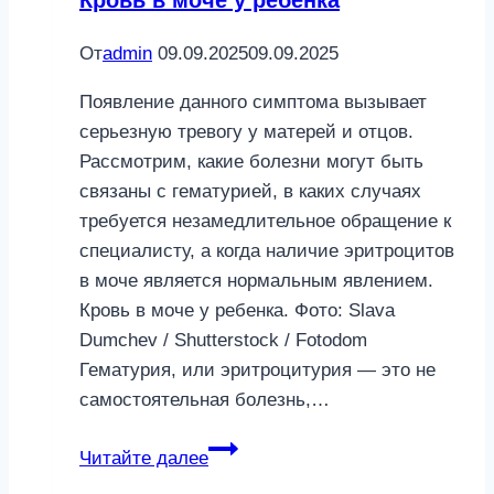
Кровь в моче у ребенка
От
admin
09.09.2025
09.09.2025
Появление данного симптома вызывает
серьезную тревогу у матерей и отцов.
Рассмотрим, какие болезни могут быть
связаны с гематурией, в каких случаях
требуется незамедлительное обращение к
специалисту, а когда наличие эритроцитов
в моче является нормальным явлением.
Кровь в моче у ребенка. Фото: Slava
Dumchev / Shutterstock / Fotodom
Гематурия, или эритроцитурия — это не
самостоятельная болезнь,…
Кровь
Читайте далее
в